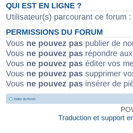
QUI EST EN LIGNE ?
Utilisateur(s) parcourant ce forum : 
PERMISSIONS DU FORUM
Vous
ne pouvez pas
publier de no
Vous
ne pouvez pas
répondre aux 
Vous
ne pouvez pas
éditer vos m
Vous
ne pouvez pas
supprimer vo
Vous
ne pouvez pas
insérer de pi
Index du forum
PO
Traduction et support en