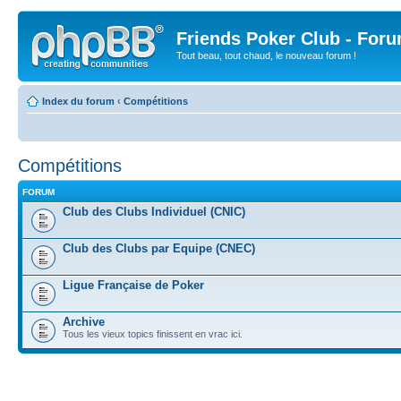
Friends Poker Club - For
Tout beau, tout chaud, le nouveau forum !
Index du forum
‹
Compétitions
Compétitions
FORUM
Club des Clubs Individuel (CNIC)
Club des Clubs par Equipe (CNEC)
Ligue Française de Poker
Archive
Tous les vieux topics finissent en vrac ici.