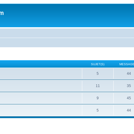
um
SUJET(S)
MESSAGE
5
44
11
35
9
45
5
44