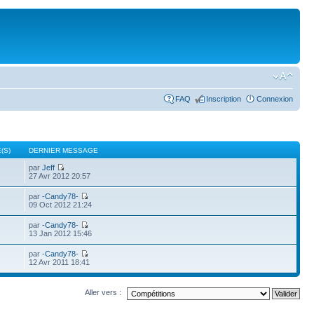
FAQ
Inscription
Connexion
(S)
DERNIER MESSAGE
par
Jeff
27 Avr 2012 20:57
par
-Candy78-
09 Oct 2012 21:24
par
-Candy78-
13 Jan 2012 15:46
par
-Candy78-
12 Avr 2011 18:41
Aller vers :