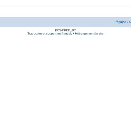
L’équipe
•
S
POWERED_BY
Traduction et support en français
•
Hébergement de site