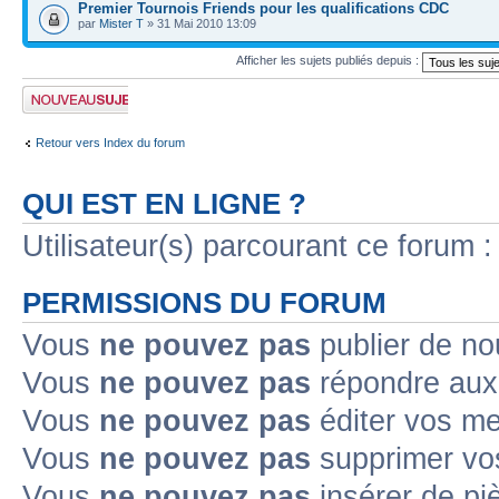
Premier Tournois Friends pour les qualifications CDC
par
Mister T
» 31 Mai 2010 13:09
Afficher les sujets publiés depuis :
Publier un nouveau
sujet
Retour vers Index du forum
QUI EST EN LIGNE ?
Utilisateur(s) parcourant ce forum : 
PERMISSIONS DU FORUM
Vous
ne pouvez pas
publier de no
Vous
ne pouvez pas
répondre aux 
Vous
ne pouvez pas
éditer vos m
Vous
ne pouvez pas
supprimer vo
Vous
ne pouvez pas
insérer de pi