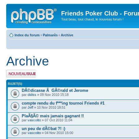
Friends Poker Club - For
Tout beau, tout chaud, le nouveau forum !
Index du forum
‹
Palmarès
‹
Archive
Archive
Publier un nouveau
sujet
SUJET(S)
DÃ©dicasse Ã GÃ©rald et Jerome
par
didiss
» 09 Nov 2010 15:18
compte rendu du f***ing tournoi Friends #1
par
Jeff
» 10 Nov 2010 18:51
PlaÃ§Ã© mais jamais gagnant !!
par
vascolito
» 07 Oct 2010 11:04
un peu de dÃ©bat ?! :)
par
vascolito
» 04 Nov 2010 15:00