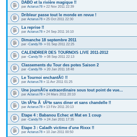
DABO et la rivière magique !!
par
Actarus78
» 22 Nov 2011 22:39
Dribleur passe tout le monde en revue !
par
Actarus78
» 25 Oct 2011 22:30
La reprise !!
par
Actarus78
» 24 Sep 2011 16:10
Dimanche 18 septembre 2011
par
-Candy78-
» 01 Sep 2011 22:25
CALENDRIER DES TOURNOIS LIVE 2011-2012
par
-Candy78-
» 08 Sep 2011 22:13
Classements du Tour des potes Saison 2
par
-Candy78-
» 20 Jan 2011 18:48
Le Tournoi enchantÃ© !!
par
Actarus78
» 11 Avr 2011 01:25
Une journÃ©e extraordinaire sous tout point de vue...
par
Actarus78
» 24 Mars 2011 20:10
Un tÃªte Ã tÃªte sans diner et sans chandelle !!
par
Actarus78
» 13 Fév 2011 20:13
Etape 4 : Babanou Echec et Mat en 1 coup
par
-Candy78-
» 24 Jan 2011 17:35
Etape 3 : Caladh victime d'une Rixxx !!
par
Actarus78
» 10 Jan 2011 00:50