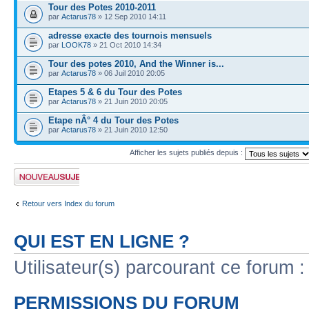
Tour des Potes 2010-2011
par
Actarus78
» 12 Sep 2010 14:11
adresse exacte des tournois mensuels
par
LOOK78
» 21 Oct 2010 14:34
Tour des potes 2010, And the Winner is...
par
Actarus78
» 06 Juil 2010 20:05
Etapes 5 & 6 du Tour des Potes
par
Actarus78
» 21 Juin 2010 20:05
Etape nÂ° 4 du Tour des Potes
par
Actarus78
» 21 Juin 2010 12:50
Afficher les sujets publiés depuis :
Publier un nouveau
sujet
Retour vers Index du forum
QUI EST EN LIGNE ?
Utilisateur(s) parcourant ce forum : 
PERMISSIONS DU FORUM