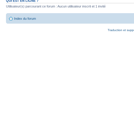
QUI EST EN LIGNE ?
Utilisateur(s) parcourant ce forum : Aucun utilisateur inscrit et 1 invité
Index du forum
Traduction et supp