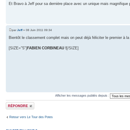
Et Bravo à Jeff pour sa dernière place avec un unique mais magnifique p
par
Jeff
» 08 Juin 2011 09:34
Bientôt le classement complet mais on peut déjà féliciter le premier à la 
[SIZE="5"]
FABIEN CORBINEAU !
[/SIZE]
Afficher les messages publiés depuis :
Publier une réponse
Retour vers Le Tour des Potes