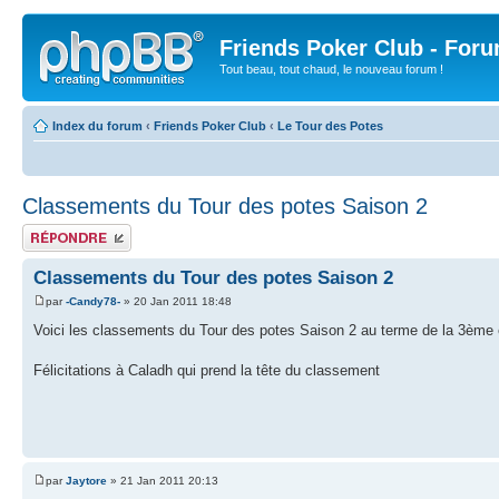
Friends Poker Club - For
Tout beau, tout chaud, le nouveau forum !
Index du forum
‹
Friends Poker Club
‹
Le Tour des Potes
Classements du Tour des potes Saison 2
Publier une réponse
Classements du Tour des potes Saison 2
par
-Candy78-
» 20 Jan 2011 18:48
Voici les classements du Tour des potes Saison 2 au terme de la 3ème 
Félicitations à Caladh qui prend la tête du classement
par
Jaytore
» 21 Jan 2011 20:13