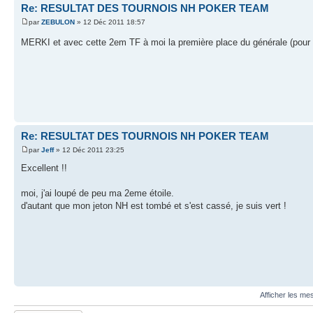
Re: RESULTAT DES TOURNOIS NH POKER TEAM
par
ZEBULON
» 12 Déc 2011 18:57
MERKI et avec cette 2em TF à moi la première place du générale (pou
Re: RESULTAT DES TOURNOIS NH POKER TEAM
par
Jeff
» 12 Déc 2011 23:25
Excellent !!
moi, j'ai loupé de peu ma 2eme étoile.
d'autant que mon jeton NH est tombé et s'est cassé, je suis vert !
Afficher les me