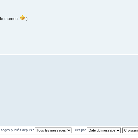
r le moment
)
ssages publiés depuis :
Trier par