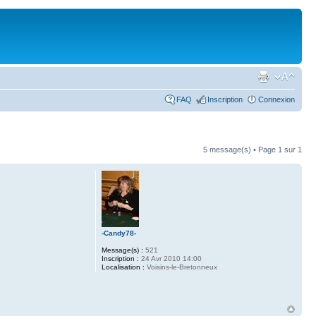
FAQ
Inscription
Connexion
5 message(s) • Page
1
sur
1
-Candy78-
Message(s) :
521
Inscription :
24 Avr 2010 14:00
Localisation :
Voisins-le-Bretonneux